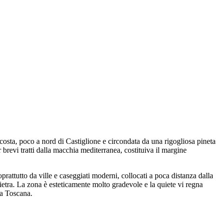
a costa, poco a nord di Castiglione e circondata da una rigogliosa pineta
er brevi tratti dalla macchia mediterranea, costituiva il margine
oprattutto da ville e caseggiati moderni, collocati a poca distanza dalla
n pietra. La zona è esteticamente molto gradevole e la quiete vi regna
la Toscana.