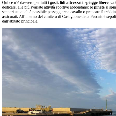
Qui ce n’è davvero per tutti i gusti:
lidi attrezzati
,
spiagge libere
,
cal
dedicarsi alle più svariate attività sportive abbondano: le
pinete
si spin
sentieri sui quali è possibile passeggiare a cavallo o praticare il trekki
assicurati. All’interno del cimitero di Castiglione della Pescaia è sepo
dall’abitato principale.