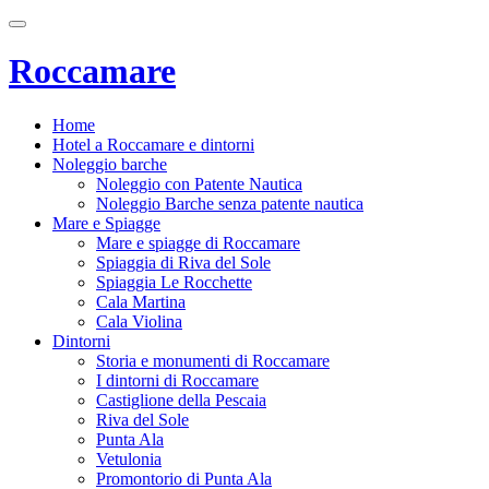
Roccamare
Home
Hotel a Roccamare e dintorni
Noleggio barche
Noleggio con Patente Nautica
Noleggio Barche senza patente nautica
Mare e Spiagge
Mare e spiagge di Roccamare
Spiaggia di Riva del Sole
Spiaggia Le Rocchette
Cala Martina
Cala Violina
Dintorni
Storia e monumenti di Roccamare
I dintorni di Roccamare
Castiglione della Pescaia
Riva del Sole
Punta Ala
Vetulonia
Promontorio di Punta Ala