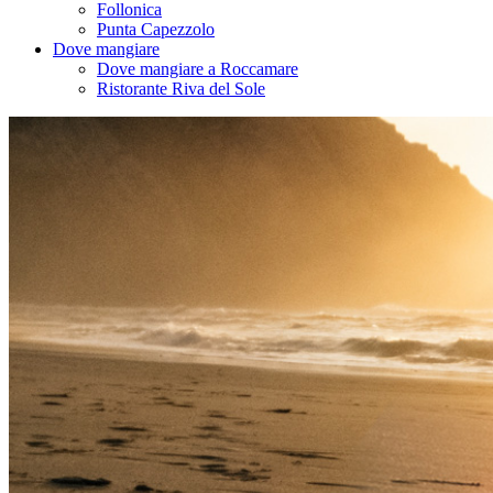
Follonica
Punta Capezzolo
Dove mangiare
Dove mangiare a Roccamare
Ristorante Riva del Sole