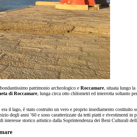
abbondantissimo patrimonio archeologico e
Roccamare
, situata lungo l
neta di Roccamare
, lunga circa otto chilometri ed interrotta soltanto p
 era il lago, è stato costruito un vero e proprio insediamento costituito s
nizio degli anni ’60 e sono caratterizzate da tetti piatti e rivestimenti i
 di interesse storico artistico dalla Soprintendenza dei Beni Culturali del
amare