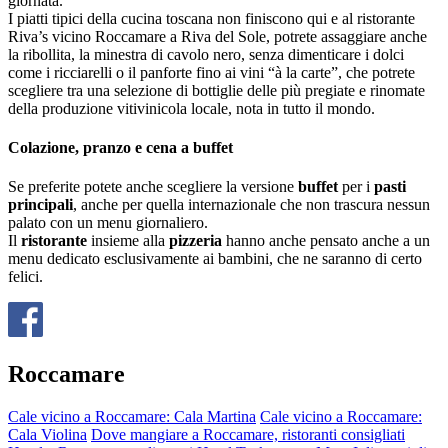
giornata.
I piatti tipici della cucina toscana non finiscono qui e al ristorante
Riva’s vicino Roccamare a Riva del Sole, potrete assaggiare anche
la ribollita, la minestra di cavolo nero, senza dimenticare i dolci
come i ricciarelli o il panforte fino ai vini “à la carte”, che potrete
scegliere tra una selezione di bottiglie delle più pregiate e rinomate
della produzione vitivinicola locale, nota in tutto il mondo.
Colazione, pranzo e cena a buffet
Se preferite potete anche scegliere la versione
buffet
per i
pasti
principali
, anche per quella internazionale che non trascura nessun
palato con un menu giornaliero.
Il
ristorante
insieme alla
pizzeria
hanno anche pensato anche a un
menu dedicato esclusivamente ai bambini, che ne saranno di certo
felici.
Roccamare
Cale vicino a Roccamare: Cala Martina
Cale vicino a Roccamare:
Cala Violina
Dove mangiare a Roccamare, ristoranti consigliati