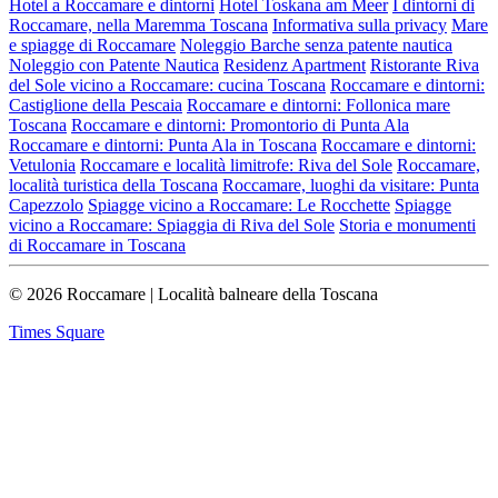
Hotel a Roccamare e dintorni
Hotel Toskana am Meer
I dintorni di
Roccamare, nella Maremma Toscana
Informativa sulla privacy
Mare
e spiagge di Roccamare
Noleggio Barche senza patente nautica
Noleggio con Patente Nautica
Residenz Apartment
Ristorante Riva
del Sole vicino a Roccamare: cucina Toscana
Roccamare e dintorni:
Castiglione della Pescaia
Roccamare e dintorni: Follonica mare
Toscana
Roccamare e dintorni: Promontorio di Punta Ala
Roccamare e dintorni: Punta Ala in Toscana
Roccamare e dintorni:
Vetulonia
Roccamare e località limitrofe: Riva del Sole
Roccamare,
località turistica della Toscana
Roccamare, luoghi da visitare: Punta
Capezzolo
Spiagge vicino a Roccamare: Le Rocchette
Spiagge
vicino a Roccamare: Spiaggia di Riva del Sole
Storia e monumenti
di Roccamare in Toscana
© 2026 Roccamare | Località balneare della Toscana
Times Square