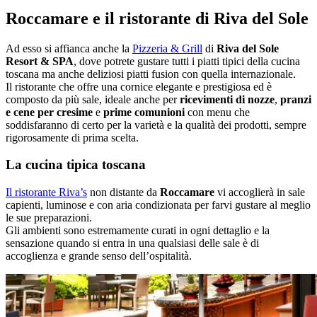
Roccamare e il ristorante di Riva del Sole
Ad esso si affianca anche la
Pizzeria & Grill
di
Riva del Sole
Resort & SPA
, dove potrete gustare tutti i piatti tipici della cucina
toscana ma anche deliziosi piatti fusion con quella internazionale.
Il ristorante che offre una cornice elegante e prestigiosa ed è
composto da più sale, ideale anche per
ricevimenti di nozze
,
pranzi
e cene per cresime
e
prime comunioni
con menu che
soddisfaranno di certo per la varietà e la qualità dei prodotti, sempre
rigorosamente di prima scelta.
La cucina tipica toscana
Il ristorante Riva’s
non distante da
Roccamare
vi accoglierà in sale
capienti, luminose e con aria condizionata per farvi gustare al meglio
le sue preparazioni.
Gli ambienti sono estremamente curati in ogni dettaglio e la
sensazione quando si entra in una qualsiasi delle sale è di
accoglienza e grande senso dell’ospitalità.