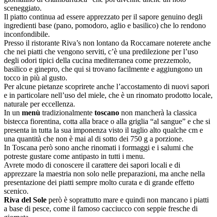
sceneggiato.
Il piatto continua ad essere apprezzato per il sapore genuino degli
ingredienti base (pano, pomodoro, aglio e basilico) che lo rendono
inconfondibile.
Presso il ristorante Riva’s non lontano da Roccamare noterete anche
che nei piatti che vengono serviti, c’è una predilezione per l’uso
degli odori tipici della cucina mediterranea come prezzemolo,
basilico e ginepro, che qui si trovano facilmente e aggiungono un
tocco in più al gusto.
Per alcune pietanze scoprirete anche l’accostamento di nuovi sapori
e in particolare nell’uso del miele, che è un rinomato prodotto locale,
naturale per eccellenza.
In un
menù
tradizionalmente
toscano
non mancherà la classica
bistecca fiorentina, cotta alla brace o alla griglia “al sangue” e che si
presenta in tutta la sua imponenza visto il taglio alto qualche cm e
una quantità che non è mai al di sotto dei 750 g a porzione.
In Toscana però sono anche rinomati i formaggi e i salumi che
potreste gustare come antipasto in tutti i menu.
Avrete modo di conoscere il carattere dei sapori locali e di
apprezzare la maestria non solo nelle preparazioni, ma anche nella
presentazione dei piatti sempre molto curata e di grande effetto
scenico.
Riva del Sole
però è soprattutto mare e quindi non mancano i piatti
a base di pesce, come il famoso cacciucco con seppie fresche di